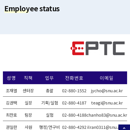
Employee status
성명
직책
업무
전화번호
이메일
조재열
센터장
총괄
02-880-1552
jycho@snu.ac.kr
김권택
실장
기획/실험
02-880-4187
teagi@snu.ac.kr
최찬호
팀장
실험
02-880-4188
chanho83@snu.ac.kr
권일란
사원
행정/연구비
02-880-4292
ilran0311@snu.ac.kr