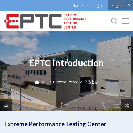
바
English
Home
Login
로
가
기
메
뉴
EPTC introduction
>
>
EPTC introduction
직원현황
Extreme Performance Testing Center